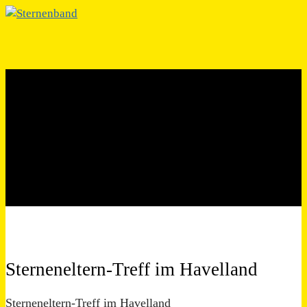
Sterneneltern-Treff im
Havelland
Gemeinsam in der Trauer, gemeinsam auf dem Weg.
Sterneneltern-Treff im Havelland
Sterneneltern-Treff im Havelland